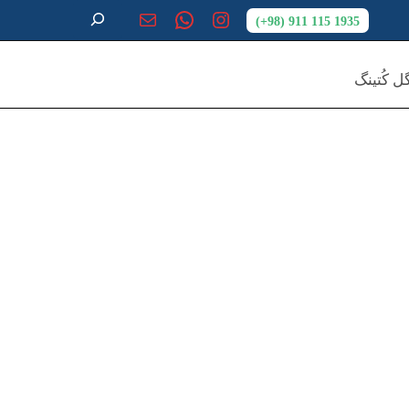
1935 115 911 (98+)
 کُتینگ