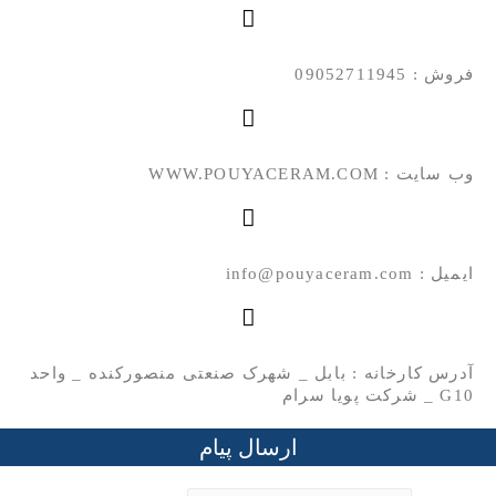
فروش : 09052711945
وب سایت : WWW.POUYACERAM.COM
ایمیل : info@pouyaceram.com
آدرس کارخانه : بابل _ شهرک صنعتی منصورکنده _ واحد
G10 _ شرکت پویا سرام
ارسال پیام