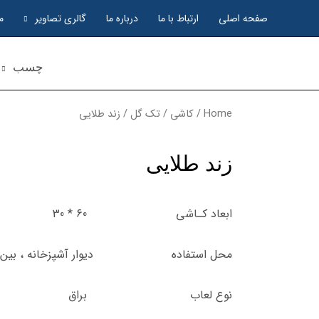
صفحه اصلی
ارتباط با ما
درباره ما
گالری تصاویر
م
چسب
Home
/
کاشی
/
تک گل
/ زند طلایی
زند طلایی
ابعاد کـاشی 60 * 30
محل استفاده دیوار آشپزخانه ، بین کاب
نوع لعاب براق