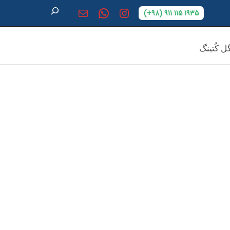
1935 115 911 (98+)
 کُتینگ